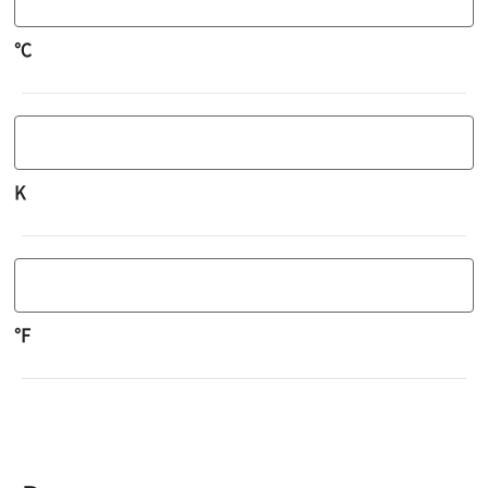
℃
K
°F