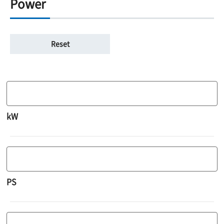
Power
kW
PS