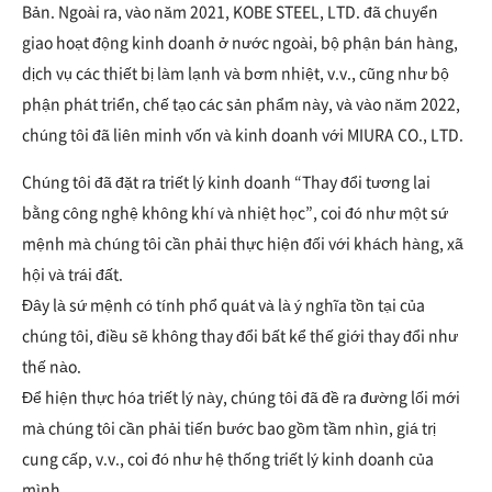
Bản. Ngoài ra, vào năm 2021, KOBE STEEL, LTD. đã chuyển
giao hoạt động kinh doanh ở nước ngoài, bộ phận bán hàng,
dịch vụ các thiết bị làm lạnh và bơm nhiệt, v.v., cũng như bộ
phận phát triển, chế tạo các sản phẩm này, và vào năm 2022,
chúng tôi đã liên minh vốn và kinh doanh với MIURA CO., LTD.
Chúng tôi đã đặt ra triết lý kinh doanh “Thay đổi tương lai
bằng công nghệ không khí và nhiệt học”, coi đó như một sứ
mệnh mà chúng tôi cần phải thực hiện đối với khách hàng, xã
hội và trái đất.
Đây là sứ mệnh có tính phổ quát và là ý nghĩa tồn tại của
chúng tôi, điều sẽ không thay đổi bất kể thế giới thay đổi như
thế nào.
Để hiện thực hóa triết lý này, chúng tôi đã đề ra đường lối mới
mà chúng tôi cần phải tiến bước bao gồm tầm nhìn, giá trị
cung cấp, v.v., coi đó như hệ thống triết lý kinh doanh của
mình.