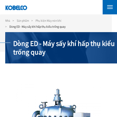
Nhảy
đến
nội
dung
Nhà
Sản phẩm
Phụ kiện Máy nén khí
Dòng ED - Máy sấy khí hấp thụ kiểu trống quay
Dòng ED - Máy sấy khí hấp thụ kiểu
trống quay