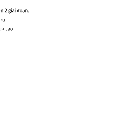
n 2 giai đoạn.
 ưu
quả cao