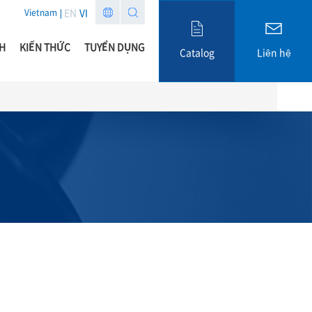
EN
VI
Vietnam
H
KIẾN THỨC
TUYỂN DỤNG
Catalog
Liên hệ