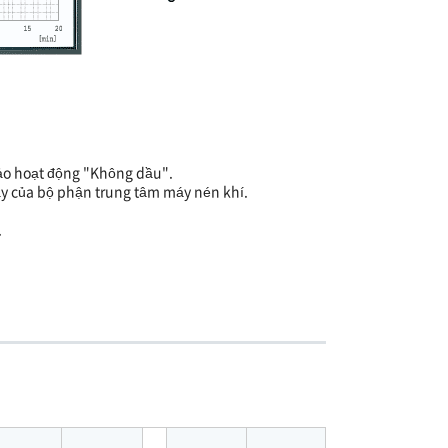
ảo hoạt động "Không dầu".
ậy của bộ phận trung tâm máy nén khí.
.