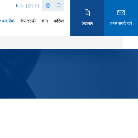
EN
HI
India
े बाद सेवा
केस स्टडी
ज्ञान
करियर
कैटलॉग
हमसे संपर्क करें