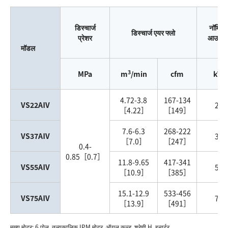
डिस्चार्ज
नॉमिन
डिस्चार्ज एयर फ्लो
प्रेशर
आउटपु
मॉडल
3
MPa
m
/min
cfm
kW
4.72-3.8
167-134
VS22AⅣ
22
［4.22］
［149］
7.6-6.3
268-222
VS37AⅣ
37
［7.0］
［247］
0.4-
0.85［0.7］
11.8-9.65
417-341
VS55AⅣ
55
［10.9］
［385］
15.1-12.9
533-456
VS75AⅣ
75
［13.9］
［491］
मुख्य मोटर: 6 पोल, तुल्यकालिक IPM मोटर, ऑयल कूल्ड, श्रेणी H, इन्वर्टर