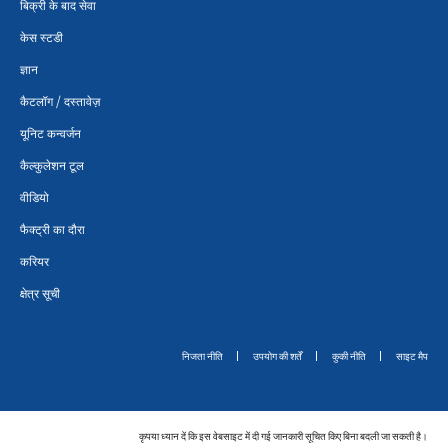
बिक्री के बाद सेवा
केस स्टडी
ज्ञान
कैटलॉग / दस्तावेज़
यूनिट कन्वर्जन
कैल्कुलेशन टूल
वीडियो
फैक्ट्री का दौरा
करियर
क्षेत्र सूची
निजता नीति
उपयोग की शर्तें
कुकी नीति
साइट मैप
कृपया ध्यान दें कि इस वेबसाइट में दी गई जानकारी सूचित किए बिना बदली जा सकती है।