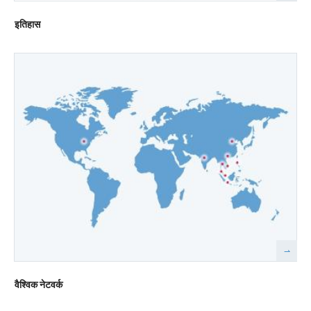
इतिहास
वैश्विक नेटवर्क