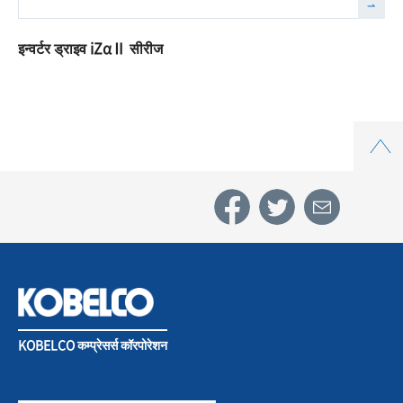
इन्वर्टर ड्राइव iZαⅡ सीरीज
Top
KOBELCO कम्प्रेसर्स कॉरपोरेशन