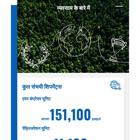
व्यवसाय के बारे में
कुल संचयी शिपमेंट्स
एयर कंप्रेसर यूनिट
151,100
लगभग
इकाइयाँ
रेफ्रिजरेशन यूनिट