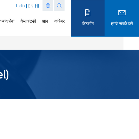
EN
HI
India
े बाद सेवा
केस स्टडी
ज्ञान
करियर
कैटलॉग
हमसे संपर्क करें
l)