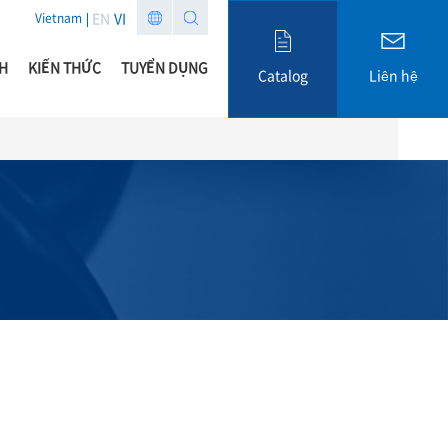
EN
VI
Vietnam
H
KIẾN THỨC
TUYỂN DỤNG
Catalog
Liên hệ