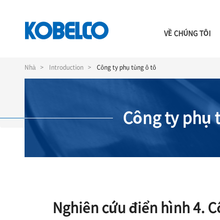
VỀ CHÚNG TÔI
Nhảy
đến
Nhà
Introduction
Công ty phụ tùng ô tô
nội
dung
Công ty phụ 
Nghiên cứu điển hình 4. C