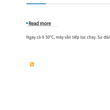
Read more
about
Ngay cả ở 50°C, máy vẫn tiếp tục chạy. Sự đán
Nghiên
cứu
điển