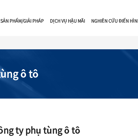
SẢN PHẨM/GIẢI PHÁP
DỊCH VỤ HẬU MÃI
NGHIÊN CỨU ĐIỂN HÌN
tùng ô tô
ông ty phụ tùng ô tô