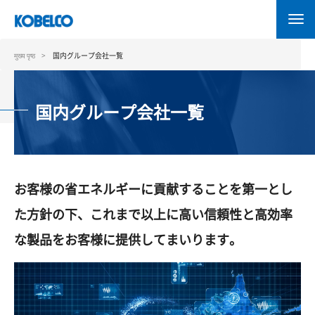
Skip
to
main
content
मुख्य पृष्ठ
国内グループ会社一覧
国内グループ会社一覧
お客様の省エネルギーに貢献することを第一とし
た方針の下、これまで以上に高い信頼性と高効率
な製品をお客様に提供してまいります。