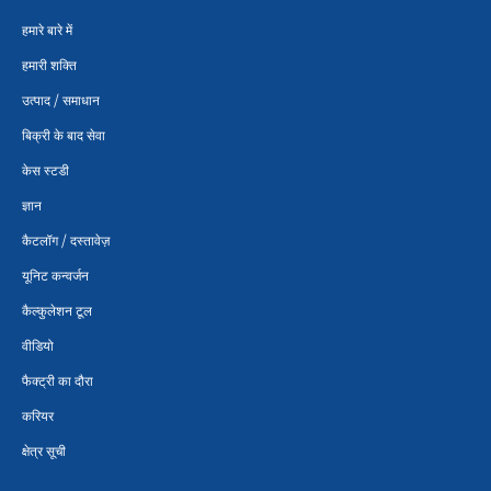
हमारे बारे में
हमारी शक्ति
उत्पाद / समाधान
बिक्री के बाद सेवा
केस स्टडी
ज्ञान
कैटलॉग / दस्तावेज़
यूनिट कन्वर्जन
कैल्कुलेशन टूल
वीडियो
फैक्ट्री का दौरा
करियर
क्षेत्र सूची