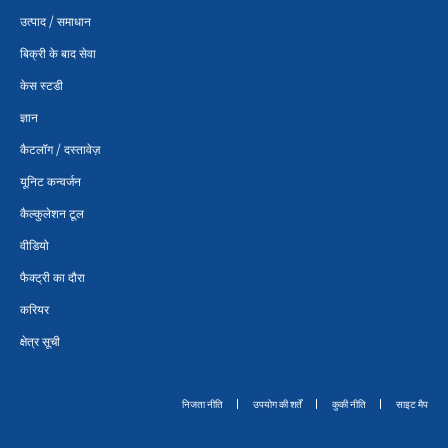
उत्पाद / समाधान
बिक्री के बाद सेवा
केस स्टडी
ज्ञान
कैटलॉग / दस्तावेज़
यूनिट कन्वर्जन
कैल्कुलेशन टूल
वीडियो
फैक्ट्री का दौरा
करियर
क्षेत्र सूची
निजता नीति
उपयोग की शर्तें
कुकी नीति
साइट मैप