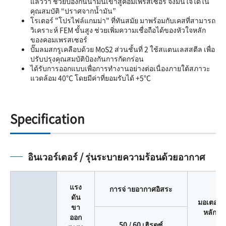
แล้วว่า ช่วยป้องกันน้ำมันเข้าสู่คอมเพรสเซอร์ จึงมั่นใจได้ใน
คุณสมบัติ “ปราศจากน้ำมัน”
โรเตอร์ "โปรไฟล์แกมม่า" ที่ทันสมัย มาพร้อมกับเคสที่สามารถ
วิเคราะห์ FEM ขั้นสูง ช่วยเพิ่มความเชื่อถือได้ของหัวใจหลัก
ของคอมเพรสเซอร์
ปั๊มลมสกรูเคลือบด้วย MoS2 ส่วนชั้นที่ 2 ใช้สแตนเลสสตีล เพื่อ
ปรับปรุงคุณสมบัติป้องกันการกัดกร่อน
ได้รับการออกแบบเพื่อการทำงานอย่างต่อเนื่องภายใต้สภาวะ
แวดล้อม 40°C โดยมีค่าที่ยอมรับได้ +5°C
Specification
อินเวอร์เตอร์ / รุ่นระบายความร้อนด้วยอากาศ
แรง
การจ่ ายอากาศอิสระ
ดัน
มอเตอร์
ขา
หลัก
ออก
50 / 60 เฮิรตซ์