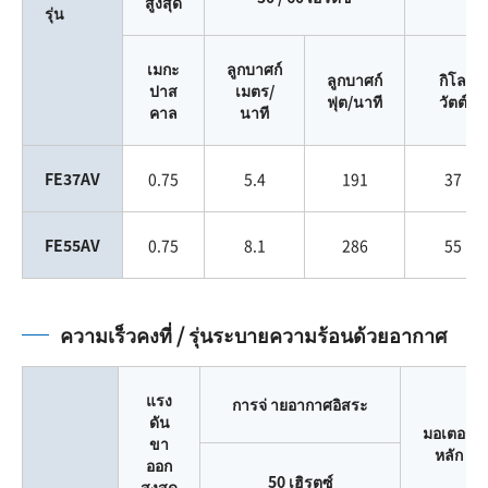
สูงสุด
รุ่น
เมกะ
ลูกบาศก์
ลูกบาศก์
กิโล
ปาส
เมตร/
ฟุต/นาที
วัตต์
คาล
นาที
FE37AV
0.75
5.4
191
37
FE55AV
0.75
8.1
286
55
ความเร็วคงที่ / รุ่นระบายความร้อนด้วยอากาศ
แรง
การจ่ ายอากาศอิสระ
ดัน
มอเตอร์
ขา
หลัก
ออก
50 เฮิรตซ์
สูงสุด