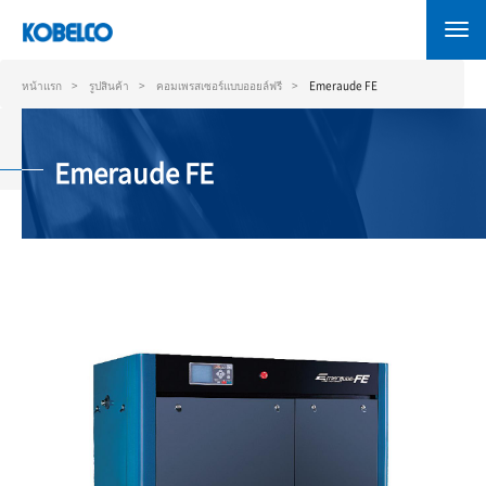
ข้าม
ไป
ยัง
เนื้อหา
หน้าแรก
รูปสินค้า
คอมเพรสเซอร์แบบออยล์ฟรี
Emeraude FE
หลัก
Emeraude FE