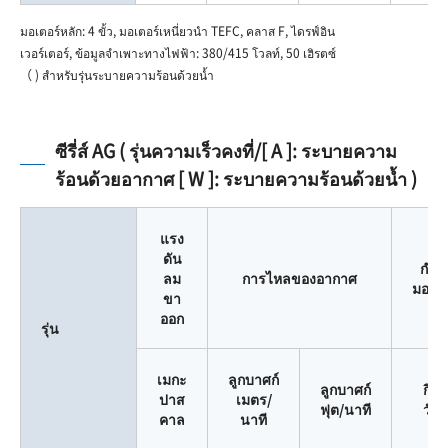
มอเตอร์หลัก: 4 ขั้ว, มอเตอร์เหนี่ยวนำ TEFC, คลาส F, ไดรฟ์อิน
เวอร์เตอร์, ข้อมูลจำเพาะทางไฟฟ้า: 380/415 โวลท์, 50 เฮิรตซ์
（ ) สำหรับรุ่นระบายความร้อนด้วยน้ำ
ซีรี่ส์ AG ( รุ่นความเร็วคงที่/[ A ]: ระบายความ
ร้อนด้วยอากาศ [ W ]: ระบายความร้อนด้วยน้ำ )
แรง
ดัน
กำลั
ลม
การไหลของอากาศ
มอเตอ
ขา
ออก
รุ่น
เมกะ
ลูกบาศก์
ลูกบาศก์
กิโล
ปาส
เมตร/
ฟุต/นาที
วัตต
คาล
นาที