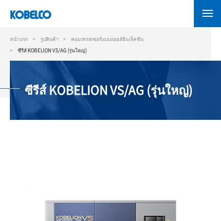
ข้าม
ไป
ยัง
เนื้อหา
หน้าแรก
รูปสินค้า
คอมเพรสเซอร์แบบออยล์อินเจ็คชั่น
หลัก
ซีรีส์ KOBELION VS/AG (รุ่นใหญ่)
ซีรีส์ KOBELION VS/AG (รุ่นใหญ่)