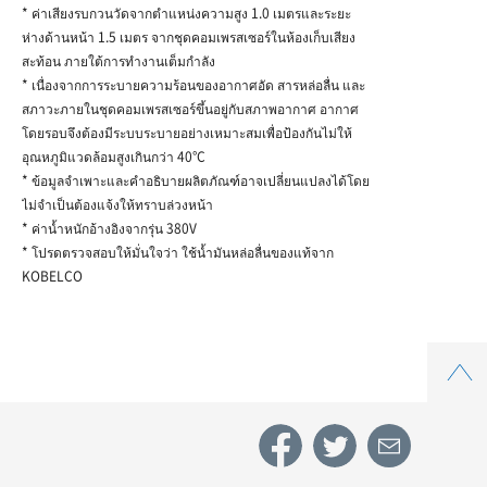
* ค่าเสียงรบกวนวัดจากตำแหน่งความสูง 1.0 เมตรและระยะ
ห่างด้านหน้า 1.5 เมตร จากชุดคอมเพรสเซอร์ในห้องเก็บเสียง
สะท้อน ภายใต้การทำงานเต็มกำลัง
* เนื่องจากการระบายความร้อนของอากาศอัด สารหล่อลื่น และ
สภาวะภายในชุดคอมเพรสเซอร์ขึ้นอยู่กับสภาพอากาศ อากาศ
โดยรอบจึงต้องมีระบบระบายอย่างเหมาะสมเพื่อป้องกันไม่ให้
อุณหภูมิแวดล้อมสูงเกินกว่า 40°C
* ข้อมูลจำเพาะและคำอธิบายผลิตภัณฑ์อาจเปลี่ยนแปลงได้โดย
ไม่จำเป็นต้องแจ้งให้ทราบล่วงหน้า
* ค่าน้ำหนักอ้างอิงจากรุ่น 380V
* โปรดตรวจสอบให้มั่นใจว่า ใช้น้ำมันหล่อลื่นของแท้จาก
KOBELCO
Top