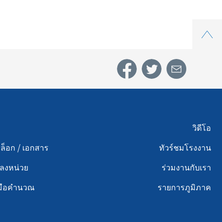
Top
u footer 3
Menu footer 4
วิดีโอ
็อก / เอกสาร
ทัวร์ชมโรงงาน
ลงหน่วย
ร่วมงานกับเรา
งมือคำนวณ
รายการภูมิภาค