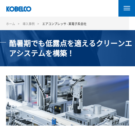
メ
イ
ン
コ
ホーム
導入事例
エアコンプレッサ - 某電子系会社
ン
テ
酷暑期でも低露点を適えるクリーンエ
ン
ツ
アシステムを構築！
に
移
動