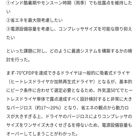
①インド酷暑期やモンスーン時期（雨季）でも低露点を維持した
い
②省エネを最大限考慮したい
③電源設備容量を考慮し、コンプレッササイズを可能な限り抑え
たい
といった課題に対し、どのように最適システムを構築するかの検
討を行った。
まず-70℃PDPを達成できるドライヤは一般的に吸着式ドライヤ
（ヒートレスドライヤか加熱再生式ドライヤ）となるが、基本的
にピーク条件に合わせて選定必要となるため、外気温50℃でヒー
トレスドライヤ単体で露点達成すべく設計検討すると非常に大き
なパージロス（約17～20%）となり、省エネの観点から動力ロ
スが大きすぎる上、ドライヤのパージロスによりコンプレッサの
サイズをワンサイズ大きくせざるを得ないため、電源設備容量も
オーバーしてしまうことがわかった。