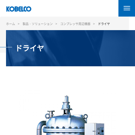
メ
イ
ン
コ
ホーム
製品・ソリューション
コンプレッサ周辺機器
ドライヤ
ン
テ
ン
ドライヤ
ツ
に
移
動