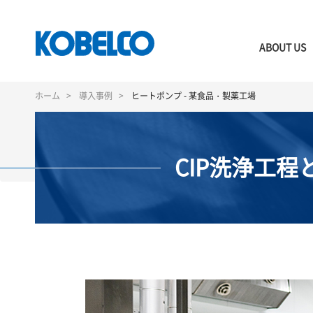
ABOUT US
メ
イ
ホーム
導入事例
ヒートポンプ - 某食品・製薬工場
ン
コ
ン
テ
CIP洗浄工
ン
ツ
に
移
動