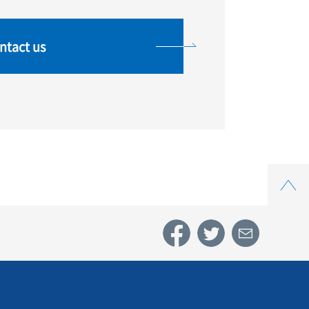
ntact us
Top