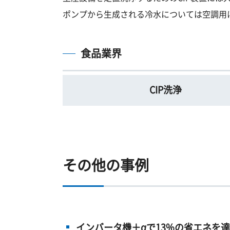
ポンプから生成される冷水については空調用
食品業界
CIP洗浄
その他の事例
インバータ機＋αで13%の省エネを