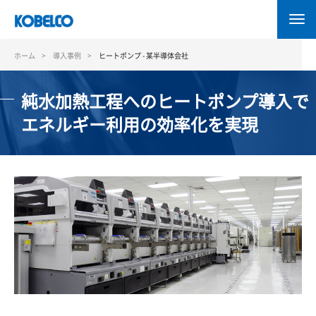
メ
イ
ン
コ
ホーム
導入事例
ヒートポンプ - 某半導体会社
ン
テ
純水加熱工程へのヒートポンプ導入で
ン
ツ
エネルギー利用の効率化を実現
に
移
動