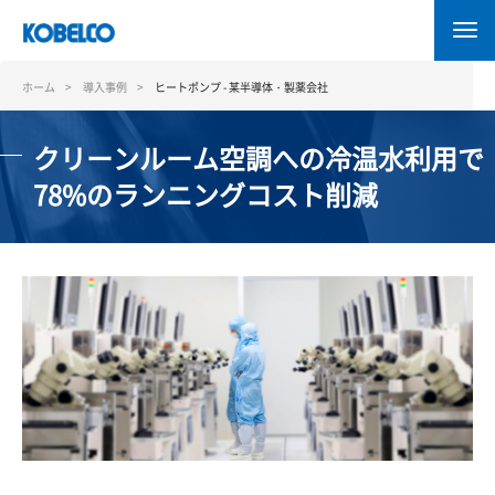
メ
イ
ン
コ
ホーム
導入事例
ヒートポンプ - 某半導体・製薬会社
ン
テ
クリーンルーム空調への冷温水利用で
ン
ツ
78%のランニングコスト削減
に
移
動