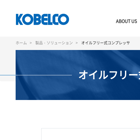
ABOUT US
メ
イ
ホーム
製品・ソリューション
オイルフリー式コンプレッサ
ン
コ
ン
テ
オイルフリー
ン
ツ
に
移
動