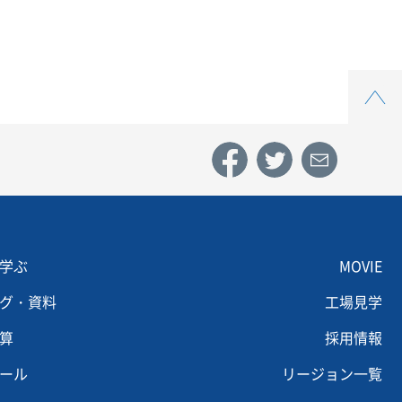
Top
u footer 3
Menu footer 4
学ぶ
MOVIE
グ・資料
工場見学
算
採用情報
ール
リージョン一覧