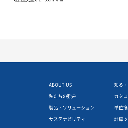
Menu footer 2
Men
ABOUT US
知る・
私たちの強み
カタロ
製品・ソリューション
単位換
サステナビリティ
計算ツ