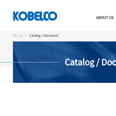
ABOUT US
メ
イ
ホーム
Catalog / Document
ン
コ
ン
テ
Catalog / Do
ン
ツ
に
移
動