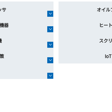
ッサ
オイル
機器
ヒー
機
スク
策
I