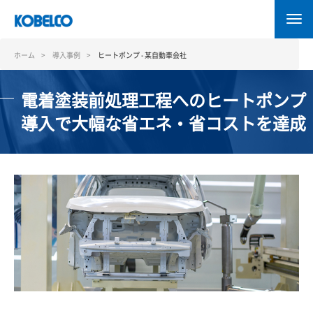
メ
イ
ン
コ
ホーム
導入事例
ヒートポンプ - 某自動車会社
ン
テ
電着塗装前処理工程へのヒートポンプ
ン
ツ
導入で大幅な省エネ・省コストを達成
に
移
動