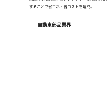
することで省エネ・省コストを達成。
自動車部品業界
湯洗
その他の事例
インバータ機＋αで13%の省エネを