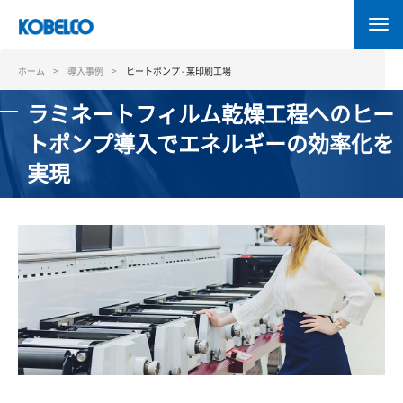
メ
イ
ン
コ
ホーム
導入事例
ヒートポンプ - 某印刷工場
ン
ラミネートフィルム乾燥工程へのヒー
テ
ン
トポンプ導入でエネルギーの効率化を
ツ
実現
に
移
動