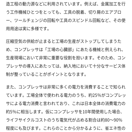
造工程の動力源などに利用されています。例えば、金属加工を行
う工作機械ひとつをとっても、工具の脱着、切り屑のエアブロ
ー、ツールチェンジの回転や工具のスピンドル回転など、その使
用用途は実に多様です。
圧縮空気の供給が止まると工場の生産がストップしてしまうた
め、コンプレッサは「工場の心臓部」にあたる機械と例えられ、
生産現場において非常に重要な役割を担います。そのため、コン
プレッサの導入にあたっては、納入地において十分なサービス体
制が整っていることがポイントとなります。
また、コンプレッサは非常に多くの電力を消費することで知られ
ています。工場全体で使われる電力のうち、約25％がコンプレッ
サによる電力消費と言われており、これは日本全体の消費電力の
約5％に相当します。仮にコンプレッサを10年間使用した場合、
ライフサイクルコストのうち電気代が占める割合は約80～90%
程度にも及びます。これらのことから分かるように、省エネ性の