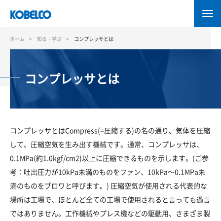
メ
イ
ン
コ
ホーム
知る・学ぶ
コンプレッサとは
ン
テ
ン
コンプレッサとは
ツ
に
移
動
コンプレッサとはCompress(=圧縮する)の名の通り、気体を圧縮
して、圧縮空気を生み出す機械です。通常、コンプレッサは、
0.1MPa(約1.0kgf/cm2)以上に圧縮できるものを示します。(ご参
考：吐出圧力が10kPa未満のものをファン、10kPa～0.1MPa未
満のものをブロワと呼びます。) 圧縮空気が使用される代表的な
場所は工場で、ほとんど全ての工場で使用されると言っても過言
ではありません。工作機械やプレス機などの駆動用、さまざま製