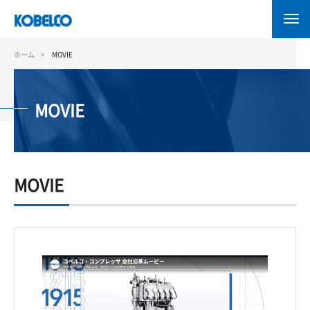
メ
イ
ン
コ
ホーム
MOVIE
ン
テ
ン
MOVIE
ツ
に
移
動
MOVIE