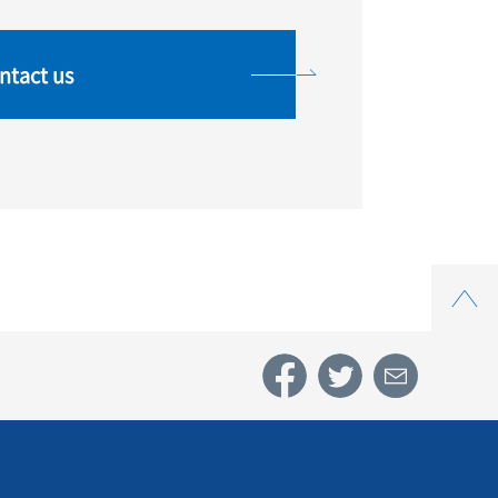
ntact us
Top