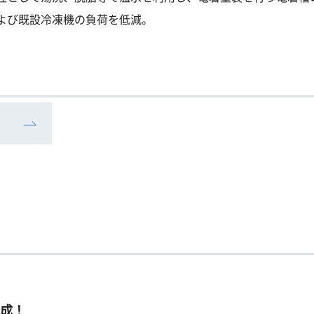
よび既設冷凍機の負荷を低減。
達成！