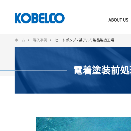
ABOUT US
メ
イ
ホーム
導入事例
ヒートポンプ - 某アルミ製品製造工場
ン
コ
ン
テ
電着塗装前処
ン
ツ
に
移
動