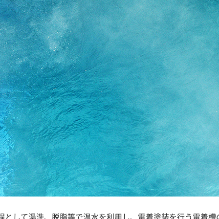
程として湯洗、脱脂等で温水を利用し、電着塗装を行う電着槽