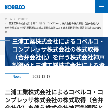
メ
イ
ン
コ
ホーム
お知らせ
ン
三浦工業株式会社によるコベルコ・コンプレッサ株式会社の株式取得（合弁会社化）
を伴う株式会社神戸製鋼所と三浦工業株式会社による資本業務提携の開始日決定のお知ら
テ
せ
ン
三浦工業株式会社によるコベルコ・
ツ
に
コンプレッサ株式会社の株式取得
移
（合弁会社化）を伴う株式会社神戸
動
製鋼所と三浦工業株式会社による資
本業務提携の開始日決定のお知らせ
News
2021-12-17
三浦工業株式会社によるコベルコ・コ
ンプレッサ株式会社の株式取得（合弁
会社化）を伴う株式会社神戸製鋼所と