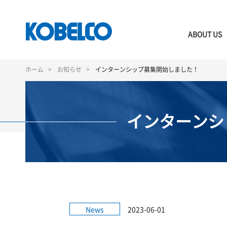
ABOUT US
メ
イ
ホーム
お知らせ
インターンシップ募集開始しました！
ン
コ
ン
テ
インターンシ
ン
ツ
に
移
動
News
2023-06-01