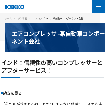
メ
イ
ン
コ
ホーム
導入事例
エアコンプレッサ -某自動車コンポーネント会社
ン
テ
エアコンプレッサ -某自動車コンポー
ン
ツ
ネント会社
に
移
動
インド：信頼性の高いコンプレッサーと
アフターサービス！
イ
続きを見る
「私たちが求めたのは、ただ“止まらない機械”」。それを実