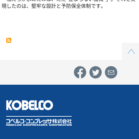
現したのは、堅牢な設計と予防保全体制です。
ン
ド：
Top
信
頼
性
の