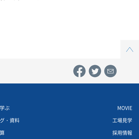
Top
u footer 3
Menu footer 4
学ぶ
MOVIE
グ・資料
工場見学
算
採用情報