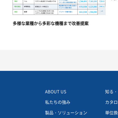
多様な業種から多彩な機種まで改善提案
Menu footer 2
Men
ABOUT US
知る・
私たちの強み
カタロ
製品・ソリューション
単位換