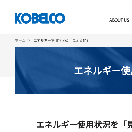
ABOUT US
メ
イ
ホーム
エネルギー使用状況の「見える化」
ン
コ
ン
テ
エネルギー使
ン
ツ
に
移
動
エネルギー使用状況を「