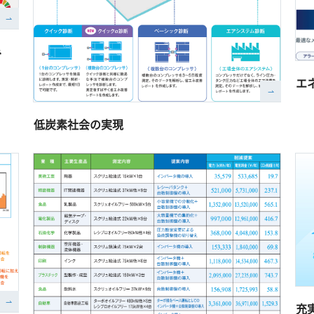
み
エ
低炭素社会の実現
充